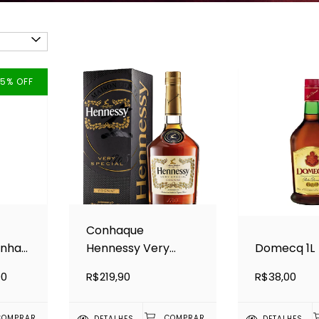
15
%
OFF
Conhaque
anha
Hennessy Very
Domecq 1L
Special 700ml
00
R$219,90
R$38,00
DETALHES
DETALHES