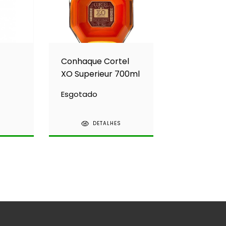
Conhaque Cortel
XO Superieur 700ml
dy
Esgotado
S
DETALHES