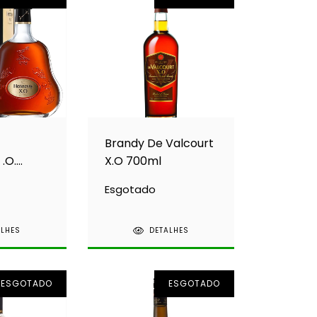
Brandy De Valcourt
.O.
X.O 700ml
Esgotado
ALHES
DETALHES
ESGOTADO
ESGOTADO