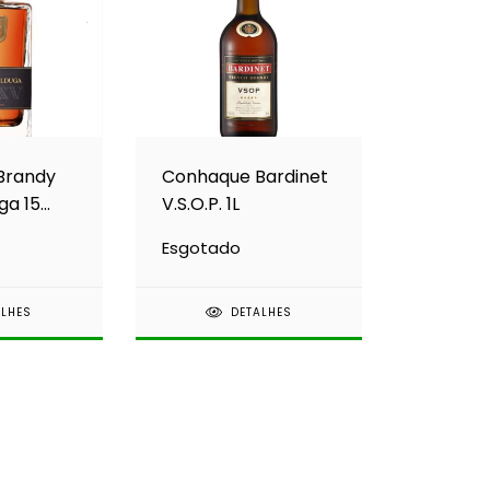
Brandy
Conhaque Bardinet
ga 15
V.S.O.P. 1L
l
Esgotado
ALHES
DETALHES