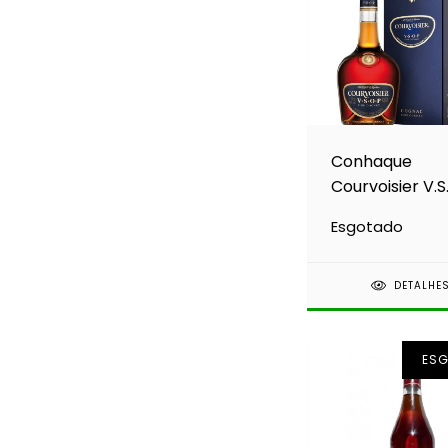
Conhaque
Courvoisier V.S
700ml
Esgotado
DETALHE
ES