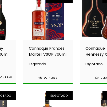
my
Conhaque Francês
Conhaque
00ml
Martell VSOP 700ml
Hennessy X 
700ml
Esgotado
Esgotado
DETALHES
DET
GOTADO
ESGOTADO