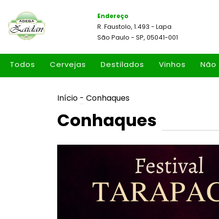
Endereço
R. Faustolo, 1.493 - Lapa
São Paulo - SP, 05041-001
Todos
Cervejas
Destilados
Vinhos
Não 
Início
-
Conhaques
Conhaques