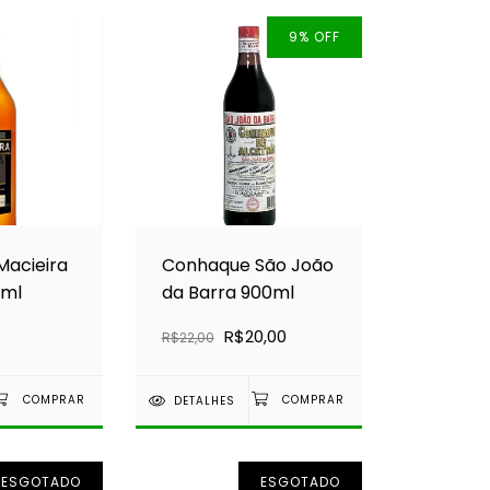
9
%
OFF
acieira
Conhaque São João
0ml
da Barra 900ml
R$20,00
R$22,00
DETALHES
ESGOTADO
ESGOTADO