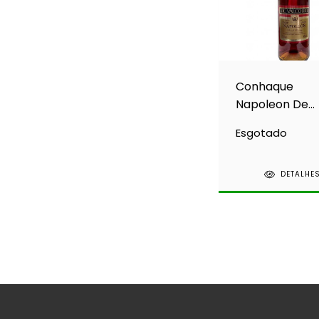
Conhaque
Napoleon De
Valcourt Bran
Esgotado
700ml
DETALHE