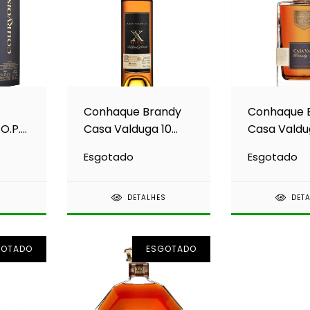
Conhaque Brandy
Conhaque 
.O.P.
Casa Valduga 10
Casa Valdu
Anos 700ml
Anos 700m
Esgotado
Esgotado
S
DETALHES
DET
GOTADO
ESGOTADO