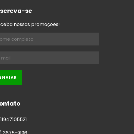
nscreva-se
ceba nossas promoções!
ontato
11947105521
1) 3675-9196