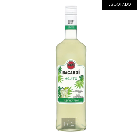
ESGOTADO
1
/
2