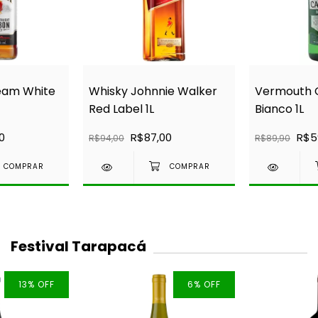
eam White
Whisky Johnnie Walker
Vermouth 
Red Label 1L
Bianco 1L
0
R$87,00
R$5
R$94,00
R$89,90
Festival Tarapacá
13
%
OFF
6
%
OFF