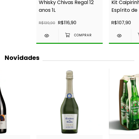
Whisky Chivas Regal 12
Kit Caipiri
anos 1L
Espírito d
R$116,90
R$107,90
R$139,90
Novidades