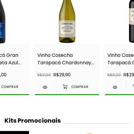
cá Gran
Vinho Cosecha
Vinho Cos
eta Azul
Tarapacá Chardonnay
Tarapacá 
750ml
Sauvignon
,00
R$29,90
R$29
R$31,90
R$31,90
Kits Promocionais