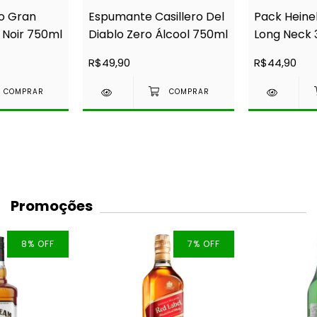
ro Gran
Espumante Casillero Del
Pack Heine
 Noir 750ml
Diablo Zero Álcool 750ml
Long Neck 
Unidades
R$49,90
R$44,90
Promoções
8
%
OFF
7
%
OFF