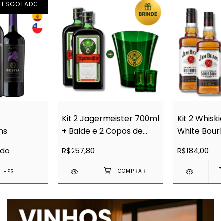
ESGOTADO
Kit 2 Jagermeister 700ml
Kit 2 Whisk
ns
+ Balde e 2 Copos de
White Bourb
Acrílico
Miniaturas
ado
R$257,80
R$184,00
ALHES