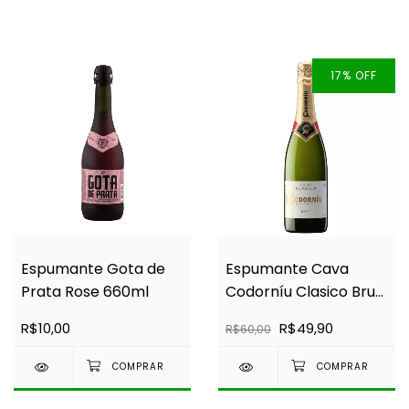
17
%
OFF
Espumante Gota de
Espumante Cava
Prata Rose 660ml
Codorníu Clasico Brut
750ml
R$10,00
R$49,90
R$60,00