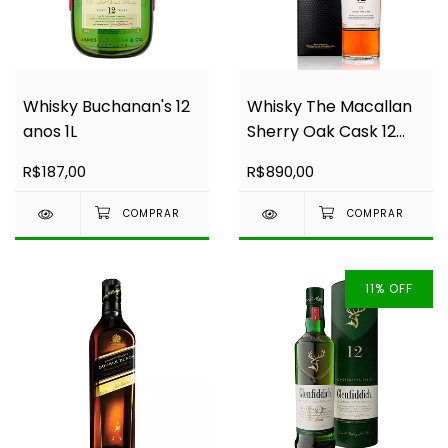
Whisky Buchanan's 12
Whisky The Macallan
anos 1L
Sherry Oak Cask 12
Anos 700ml
R$187,00
R$890,00
11
%
OFF