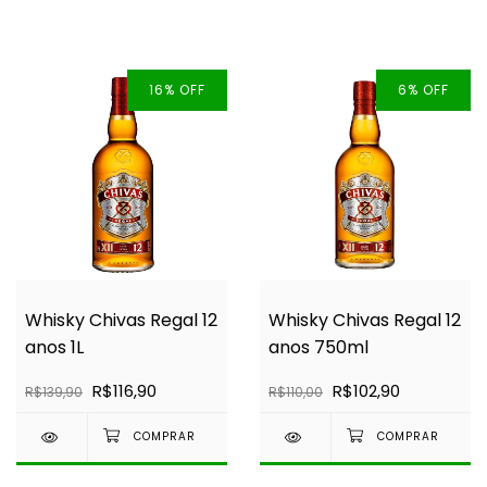
16
%
OFF
6
%
OFF
Whisky Chivas Regal 12
Whisky Chivas Regal 12
anos 1L
anos 750ml
R$116,90
R$102,90
R$139,90
R$110,00